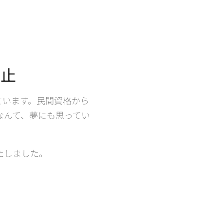
中止
ています。民間資格から
なんて、夢にも思ってい
たしました。