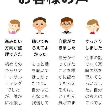
進みたい
聴いても
自信がつ
すっきり
方向が整
らえてよ
きました
しました
理できた
かった
自分がや
仕事の話
初めての
もっと話
ってきた
でなく家
キャリア
を聴いて
ことを誰
庭の話を
コンサル
ほしかっ
かに認め
聴いても
ティング
たです。
てもらえ
らいまし
でした
自分はこ
るのは、
た。自分
が、誰か
んなにも
とても元
の考えは
に相談し
我慢して
気がでま
これでよ