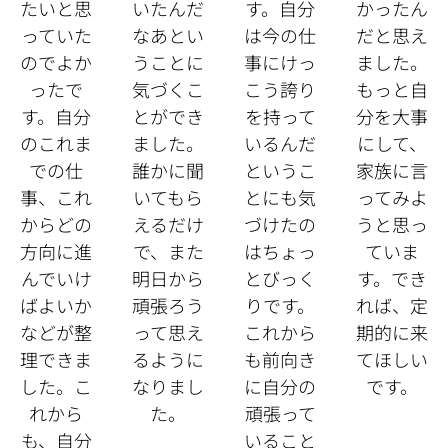
たいと思
いたんだ
す。自分
かったん
っていた
なあとい
は今の仕
だと思え
のでよか
うことに
事にけっ
ました。
ったで
気づくこ
こう誇り
もっと自
す。自分
とができ
を持って
分を大事
のこれま
ました。
いるんだ
にして、
での仕
誰かに聞
というこ
家族に言
事、これ
いてもら
とにも気
ってみよ
からどの
えるだけ
づけたの
うと思っ
方向に進
で、
また
はちょっ
ていま
んでいけ
明日から
とびっく
す。でき
ばよいか
頑張ろう
りです。
れば、定
などが整
って思え
これから
期的に来
理できま
るように
も前向き
てほしい
した。こ
なりまし
に自分の
です。
れから
た。
頑張って
も、自分
いること