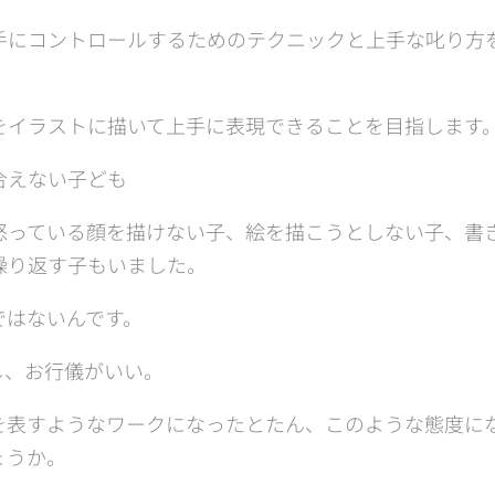
手にコントロールするためのテクニックと上手な叱り方
をイラストに描いて上手に表現できることを目指します
合えない子ども
怒っている顔を描けない子、絵を描こうとしない子、書
繰り返す子もいました。
ではないんです。
し、お行儀がいい。
を表すようなワークになったとたん、このような態度に
ょうか。